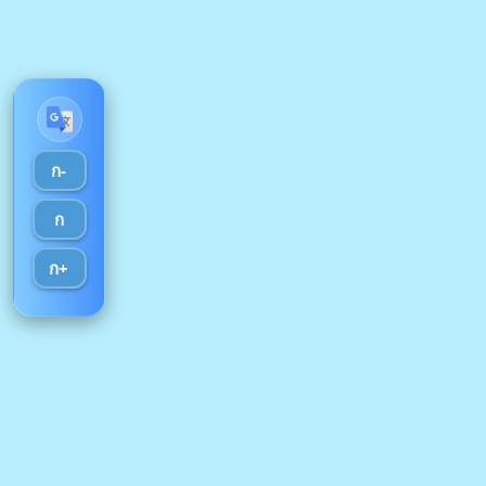
ก-
ก
ก+